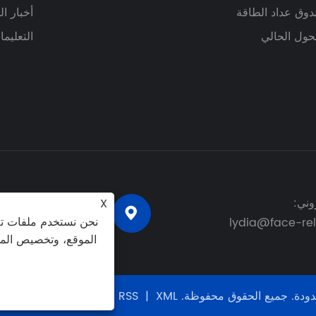
وق عداد الطاقة
أخبار ا
حول الحالي
التعليم
وني:
عنوان: رقم 6، 
X

نحن نستخدم ملفات تع
lydia@face-re
يويهتشينغ، مدينة ونتشو،
الموقع، وتخصيص المح
|
Links
|
Sitemap
|
RSS
|
XML