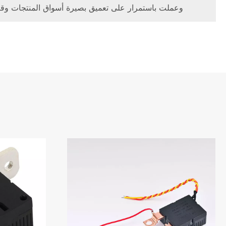
وعملت باستمرار على تعميق بصيرة أسواق المنتجات وقياد