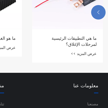

ما هو الغرض من تتابع الإغلاق؟
التتابع وو
عرض المزيد >>
عرض المز
معلومات عنا
من
مصنعنا
تتا