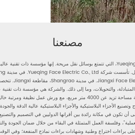
مصنعنا
يقع Face Electric Co., Ltd. في مدينة Liushi، مدينة Yueqing، التي تتمتع بوسائل نقل مري
لمتبادلة، والتحويلات، وما إلى ذلك. والشركة هي مؤسسة ذات تقنية عا
على نطاق واسع والمبيعات الخلوية. يغطي مصنع الشركة مساحة تزيد عن 4000 مت
تصنيع الأجزاء البلاستيكية والأجزاء البلاستيكية عالية الدقة والجو
العملية"، وفلسفة العمل المتمثلة في البقاء من خلال ضمان الجودة وا
راءات اختراع وطنية وشهادات براءات نماذج المنفعة؛ وفي الوقت نفس