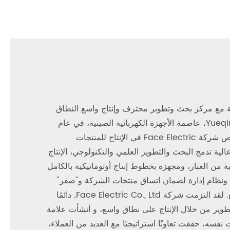
حة. إنها مؤسسة ذات تقنية عالية مع مركز بحث وتطوير محترف وإنتاج واسع النطاق
، التحويلات والحث المتبادل. تأسست شركة Yueqing Face Electric Co., Ltd. في مدينة Yueqing، عاصمة الأجهزة الكهربائية الصينية، في عام
2011. وفي عام 2016، تم تأسيس شركة Jiangxi Face Electric Co., Ltd. في مدينة Shangrao، مقاطعة Jiangxi. تتخصص شركة Face Electric في الإنتاج للمنتجات
لية تدمج البحث والتطوير العلمي والتكنولوجي، الإنتاج
ر مربع، مع ورش عمل نظيفة ومرتبة خالية من الغبار، ومجهزة بخطوط إنتاج أوتوماتيكية بالكامل
دة ونظام إدارة لضمان اتساق منتجات الشركة و"صفر"
عيوب في جودة المنتج، مع جعل منتجات الشركة تميل إلى أن تكون في مكانة رائدة بين أقرانها الدوليين في التصميم والتصنيع. لقد التزمت شركة Face Electric Co., Ltd. دائمًا
لتطوير من خلال الإنتاج على نطاق واسع، و أنشأت علامة
ه، حققت تعاونًا استراتيجيًا مع العديد من العملاء،