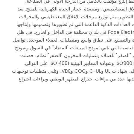
ط إنتاج مؤتمت بالكامل من الدرجة الأولى في الصناعة،
ق المغناطيسي، ومنضدة اختبار الحياة الكهربائية للمنتج. بعد
تطوير، يتم توزيع مرحلات الإغلاق المغناطيسي والمحولات
 العدادات الذكية الداعمة التي تم تطويرها وتصميمها وإنتاجها
بشكل مستقل بواسطة Face Electric في بلدان مختلفة في الداخل والخارج. في ظل
دة والتصنيع على نطاق واسع ومتطلبات العملاء الموحدة، تواصل
قياسية التي تلبي نموذج المبيعات "المضاد" في السوق ونموذج
سليم "الصفر" للعملاء وعمليات المخزون "الصفر" نظام. حصلت
الشركة على شهادة نظام ISO9001 وشهادة المعايير البيئية ISO14001 على التوالي.
حصلت منتجات الشركة على شهادات UL وC-UL وCQC وVDE، وتلبي متطلبات توجيهات
اد الأوروبي ROHS، ولديها عدد من براءات اختراع المظهر الوطني وبراءات اختراع