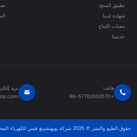
تطبيق المنتج
صند
شهادة لدينا
الم
معدات الإنتاج
خدمتنا
هاتف:
بريد إلكتر


lay.com
+86-57762692570
حقوق الطبع والنشر © 2025 شركة يويهتشينغ فيس للكهرباء المحدودة. جميع الحقوق محفوظة.