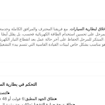
لاق لبطارية السيارات
. مع فريقنا المحترف والمرافق الكاملة وخدمة م
ل المرحل على تحسين استخدام الطاقة الكهربائية فحسب، بل يقلل أيضً
 المبتكر للمرحل الحفاظ على آخر حالة عمل بعد انقطاع التيار الكهرب
و مناسب بشكل خاص لبيئات القيادة القاسية التي تتسم ببدء التشغيل
التحكم في بطارية السيارة 200
التصن
نطاق الجهد المطبق:
6 فولت أو 48 فولت تيار مستمر
نطاق درجة حرارة التشغيل:
-40 درجة مئوية إلى 100 درجة مئوية