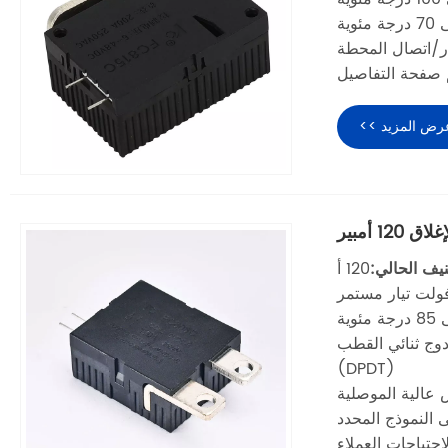
ر/اتصال المحطة
صفحة التفاصيل
رض المزيد >>
 أمبير
يف الحالي:
120 أ
SPD) أو رمي مزدوج ثنائي القطب
(DPDT)
 عالية الموصلية
 النموذج المحدد
حتياجات العملاء