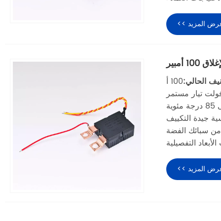
رض المزيد >>
 أمبير
يف الحالي:
100 أ
ية جيدة التكييف
من سبائك الفضة
أبعاد التفصيلية
رض المزيد >>