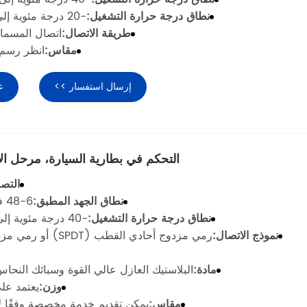
نطاق درجة حرارة التشغيل:
-20 درجة مئوية إلى 70 درجة مئوية
طريقة الاتصال:
اتصال المسما
مقاس:
انظر رسم 
إرسال استفسار >>
ع
التحكم في بطارية السيارة، مرحل الإغلاق 120
التصن
نطاق الجهد المطبق:
6-48 فولت تيار مستمر
نطاق درجة حرارة التشغيل:
-40 درجة مئوية إلى 85 درجة مئوية
نموذج الاتصال:
رمي مزدوج أحادي القطب (T
مادة:
البلاستيك العازل عالي القوة وسبائك النحاس
وزن:
يعتمد على
مقاس:
يمكن تقديم خدمة مخصصة وفقًا لا