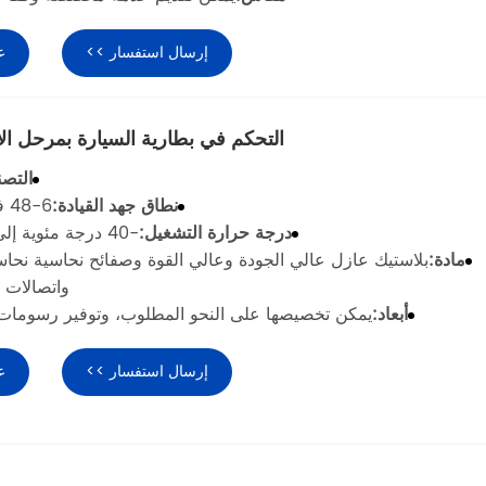
إرسال استفسار >>
ع
التحكم في بطارية السيارة بمرحل الإغلاق 100
التصن
نطاق جهد القيادة:
6-48 فولت تيار مستمر
درجة حرارة التشغيل:
-40 درجة مئوية إلى 85 درجة مئوية
مادة:
بلاستيك عازل عالي الجودة وعالي القوة وصفائح نحاسية نحاس
واتصالات 
أبعاد:
يمكن تخصيصها على النحو المطلوب، وتوفير رسومات ال
إرسال استفسار >>
ع