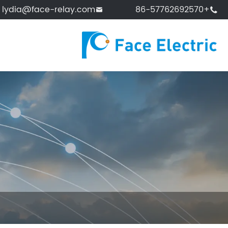
lydia@face-relay.com
+86-57762692570

